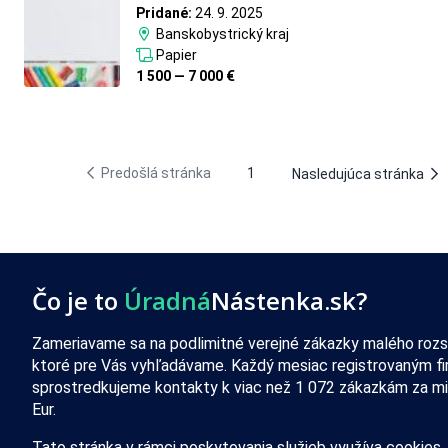
Pridané:
24. 9. 2025
Banskobystrický kraj
Papier
1 500 — 7 000 €
Predošlá stránka
1
Nasledujúca stránka
Čo je to
Úradná
Nástenka.sk?
Zameriavame sa na podlimitné verejné zákazky malého rozs
ktoré pre Vás vyhľadávame. Každý mesiac registrovaným f
sprostredkujeme kontakty k viac než 1 072 zákazkám za mi
Eur.
Tato stránka v rámci poskytovania služieb využíva
cookies
.