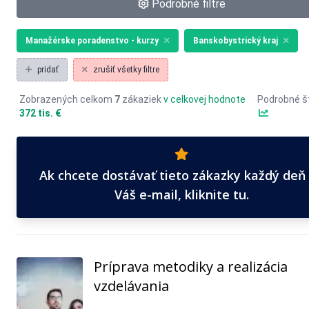
Podrobné filtre
Manažérske poradenstvo - kurzy
Banskobystrický kraj
pridať
zrušiť všetky filtre
Zobrazených celkom
7
zákaziek
v celkovej hodnote
Podrobné št
372 tis. €
Ak chcete dostávať tieto zákazky každý deň
Váš e-mail, kliknite tu.
Príprava metodiky a realizácia
vzdelávania