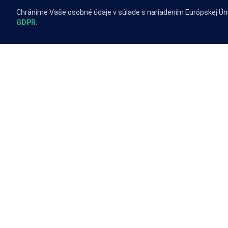
Chránime Vaše osobné údaje v súlade s nariadením Európskej Ún
GDPR
.