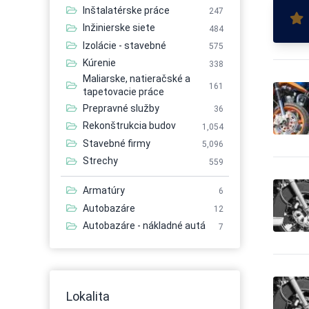
Inštalatérske práce
247
Inžinierske siete
484
Izolácie - stavebné
575
Kúrenie
338
Maliarske, natieračské a
161
tapetovacie práce
Prepravné služby
36
Rekonštrukcia budov
1,054
Stavebné firmy
5,096
Strechy
559
Armatúry
6
Autobazáre
12
Autobazáre - nákladné autá
7
Autobazáre - osobné autá
21
Autobazáre - úžitkové autá
7
Autobusová doprava
56
Lokalita
Autobusová doprava -
6
medzinárodná