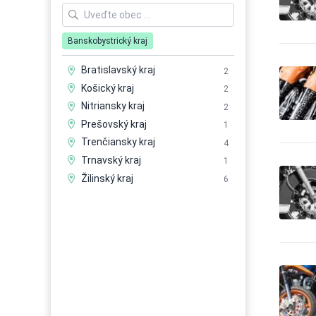
Autobusová doprava -
2
pravidelné linky
Autobusová doprava -
Banskobystrický kraj
49
vnútroštátna
Autobusová doprava -
Bratislavský kraj
2
53
zákazková doprava
Košický kraj
2
Automaty - nápojové a
3
Nitriansky kraj
2
potravinové
Prešovský kraj
1
Automaty - predajné
7
Trenčiansky kraj
4
Automaty - priemyslové
2
Trnavský kraj
1
Automaty, automatizácia
2
Žilinský kraj
Automobily - autorizovaný
6
121
servis
Automobily - bazáre
4
Automobily - doplnky
102
Automobily - doplnky -
3
tunning
Automobily - leasing
11
Automobily - nákladné,
80
apod.