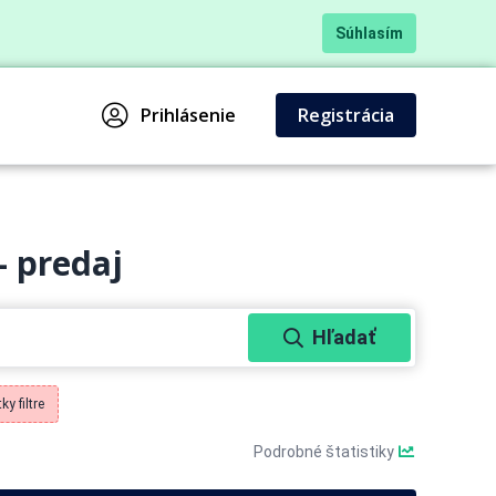
Súhlasím
Prihlásenie
Registrácia
- predaj
Hľadať
ky filtre
Podrobné štatistiky