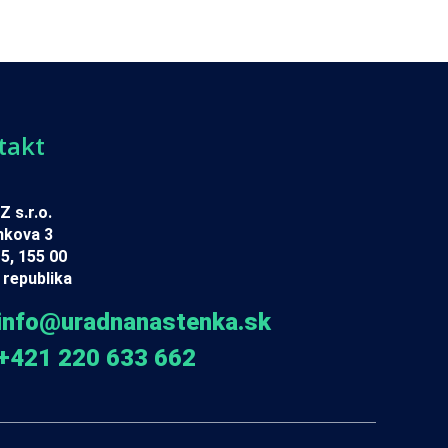
takt
 s.r.o.
nkova 3
5, 155 00
republika
info@uradnanastenka.sk
+421 220 633 662