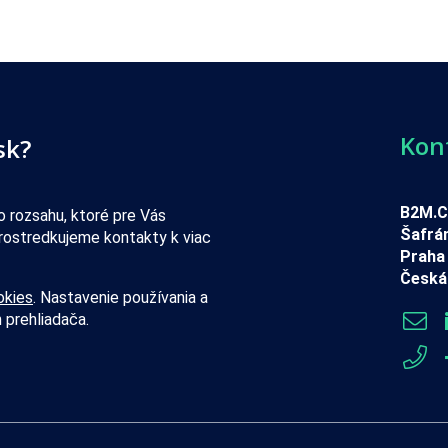
Kon
sk?
B2M.CZ
 rozsahu, ktoré pre Vás
Šafrá
rostredkujeme kontakty k viac
Praha 
Česká 
okies
. Nastavenie používania a
 prehliadača.