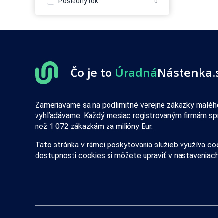
Posledný rok
0
Balenie - obaly, výroba
110
baliacich materiálov
Balenie, etiketovanie,
1
ukladanie tovaru
Banícke a ťažobné stroje
23
Banky
14
Čo je to
Úradná
Nástenka.
Bazény
33
Bezpečnosť - bezpečnostné
0
úpravy vozidiel
Bezpečnosť - dochádzkové
Zameriavame sa na podlimitné verejné zákazky malého
20
systémy
vyhľadávame. Každý mesiac registrovaným firmám sp
Bezpečnosť - dvere, okna,
13
než 1 072 zákazkám za milióny Eur.
mreže
Bezpečnosť - iné
106
Tato stránka v rámci poskytovania služieb využíva
co
Bezpečnosť - kamerové
dostupnosti cookies si môžete upraviť v nastaveniach
192
systémy
Bezpečnosť - ochrana osôb
7
Bezpečnosť - ostraha
85
Bezpečnosť - poplašné
45
systémy
Bezpečnosť - trezory, sejfy