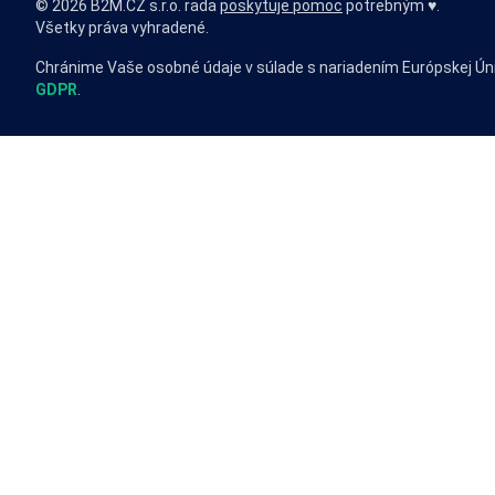
© 2026 B2M.CZ s.r.o. rada
poskytuje pomoc
potrebným ♥️.
Všetky práva vyhradené.
Chránime Vaše osobné údaje v súlade s nariadením Európskej Ún
GDPR
.