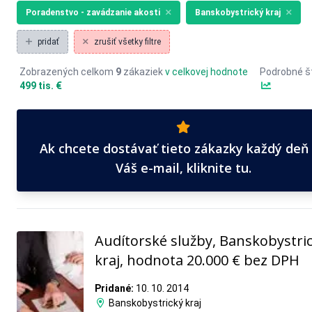
Poradenstvo - zavádzanie akosti
Banskobystrický kraj
pridať
zrušiť všetky filtre
Zobrazených celkom
9
zákaziek
v celkovej hodnote
Podrobné št
499 tis. €
Ak chcete dostávať tieto zákazky každý deň
Váš e-mail, kliknite tu.
Audítorské služby, Banskobystri
kraj, hodnota 20.000 € bez DPH
Pridané:
10. 10. 2014
Banskobystrický kraj