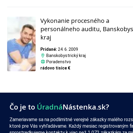
Vykonanie procesného a
personálneho auditu, Banskobys
kraj
Pridané:
24. 6. 2009
Banskobystrický kraj
Poradenstvo
rádovo tisíce €
Čo je to
Úradná
Nástenka.sk?
Zameriavame sa na podlimitné verejné zákazky malého rozs
ktoré pre Vás vyhľadávame. Každý mesiac registrovaným f
sprostredkujeme kontakty k viac než 1 072 zákazkám za mi