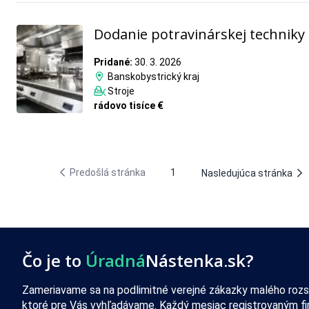
Dodanie potravinárskej techniky
Pridané:
30. 3. 2026
Banskobystrický kraj
Stroje
rádovo tisíce €
Predošlá stránka
1
Nasledujúca stránka
Čo je to
Úradná
Nástenka.sk?
Zameriavame sa na podlimitné verejné zákazky malého rozs
ktoré pre Vás vyhľadávame. Každý mesiac registrovaným f