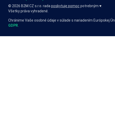
© 2026 B2M.CZ s.r.o. rada
poskytuje pomoc
potrebným ♥️.
Všetky práva vyhradené.
Chránime Vaše osobné údaje v súlade s nariadením Európskej Ún
GDPR
.