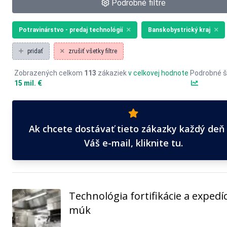
Podrobné filtre
Potravinárstvo - predaj technológií
Banskobystrický kraj
pridať
zrušiť všetky filtre
Zobrazených celkom
113
zákaziek
v celkovej hodnote
Podrobné š
15 mil. €
Ak chcete dostávať tieto zákazky každý deň
Váš e-mail, kliknite tu.
Technológia fortifikácie a expedíc
múk