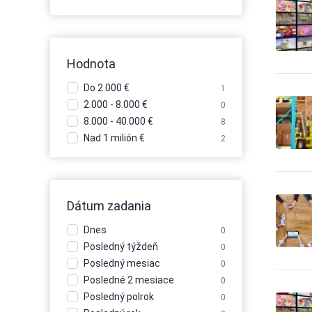
Automobily - pneu
84
Automobily - požičovne
15
Automobily - požičovne -
10
nákladné autá
Hodnota
Automobily - požičovne -
9
osobné autá
Do 2.000 €
1
Automobily - požičovne -
5
2.000 - 8.000 €
úžitkové autá
0
8.000 - 40.000 €
Automobily - predaj
8
489
Automobily - predaj -
Nad 1 milión €
2
132
nákladné autá
Automobily - predaj -
299
osobné autá
Automobily - predaj -
201
Dátum zadania
úžitkové autá
Automobily - príslušenstvo
162
Dnes
0
Automobily - servis
116
Posledný týždeň
0
Automobily - služby iné
28
Posledný mesiac
0
Autoškoly
28
Posledné 2 mesiace
0
Balenie - baliace a expedičné
Posledný polrok
0
1
služby