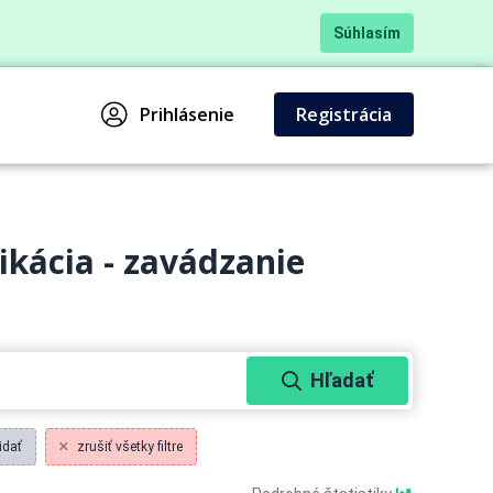
Súhlasím
Prihlásenie
Registrácia
kácia - zavádzanie
Hľadať
idať
zrušiť všetky filtre