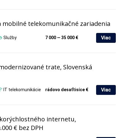
a mobilné telekomunikačné zariadenia
Viac
Služby
7 000 — 35 000 €
e modernizované trate, Slovenská
Viac
IT telekomunikácie
rádovo desaťtisíce €
korýchlostného internetu,
0.000 € bez DPH