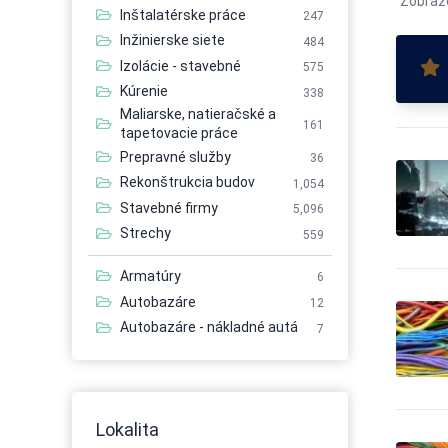
Zobraz
Inštalatérske práce
247
Inžinierske siete
484
Izolácie - stavebné
575
Kúrenie
338
Maliarske, natieračské a
161
tapetovacie práce
Prepravné služby
36
Rekonštrukcia budov
1,054
Stavebné firmy
5,096
Strechy
559
Armatúry
6
Autobazáre
12
Autobazáre - nákladné autá
7
Autobazáre - osobné autá
21
Autobazáre - úžitkové autá
7
Autobusová doprava
56
Lokalita
Autobusová doprava -
6
medzinárodná