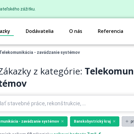
ateľského zážitku.
azky
Dodávatelia
O nás
Referencia
Telekomunikácia - zavádzanie systémov
Zákazky z kategórie:
Telekomuni
stémov
munikácia - zavádzanie systémov
Banskobystrický kraj
pr