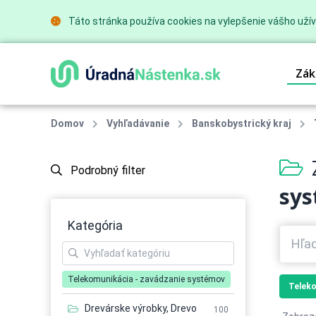
Táto stránka používa cookies na vylepšenie vášho užív
Zák
Domov
Vyhľadávanie
Banskobystrický kraj
Podrobný filter
sy
Kategória
Telekomunikácia - zavádzanie systémov
Teleko
Drevárske výrobky, Drevo
100