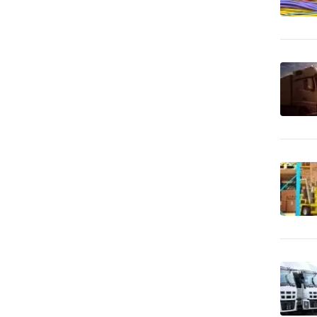
12
apod.
Bezpečnosť práce
24
Bezpečnostné agentúry
89
Bicykle
9
Bytové zariadenia
19
Bytové zariadenia - bytový
72
textil
Bytové zariadenia -
3
dekoratívne predmety
Bytové zariadenia - keramika,
0
sklo
Bytové zariadenia - koberce
38
a linoleum
Bytové zariadenia - žalúzie
45
a tieňová technika
Bytový fond: správa
3
Call Centrá, Telemarketing
2
Čalúnnické materiály - predaj
3
Čalúnnické materiály - výroba
7
CD-ROM - lisovanie, tlač,
6