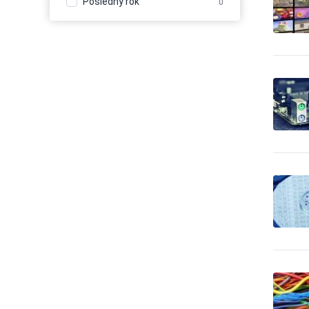
Posledný rok
0
Balenie - obaly, výroba
110
baliacich materiálov
Balenie, etiketovanie,
1
ukladanie tovaru
Banícke a ťažobné stroje
23
Banky
14
Bazény
33
Bezpečnosť - bezpečnostné
0
úpravy vozidiel
Bezpečnosť - dochádzkové
20
systémy
Bezpečnosť - dvere, okna,
13
mreže
Bezpečnosť - iné
106
Bezpečnosť - kamerové
192
systémy
Bezpečnosť - ochrana osôb
7
Bezpečnosť - ostraha
85
Bezpečnosť - poplašné
45
systémy
Bezpečnosť - trezory, sejfy