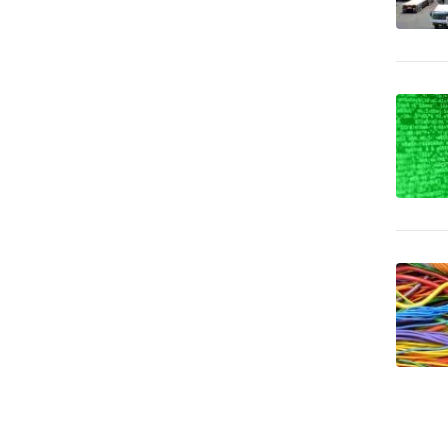
0
zahraničné zájazdy - leto
Cestovné kancelárie -
zahraničné zájazdy -
3
poznávacie
Chemický priemysel -
20
autochémia
Chemický priemysel -
1,363
farmaceutika, lekárstvo
Chemický priemysel -
11
gumárenský priemysel
Chemický priemysel -
hnojivá, poľnohospodárska
46
chémia
Chemický priemysel -
4
potravinárstvo
Chemický priemysel -
179
predaj surovín
Chemický priemysel -
predajcovia vybavenia pre
2
výrobu
Chemický priemysel -
70
priemyslové chemikálie
Chemický priemysel - služby