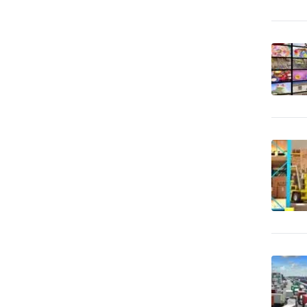
vypaľovanie
CD-ROM - predaj dátových
5
nosičov
Cenné papiere -
378
poradenstvo
Čerpacie stanice
96
pohonných hmôt
Čerpacie stanice pohonných
2
hmôt - LPG
Cestovné kancelárie -
11
služby iné
Cestovné kancelárie -
1
tuzemské zájazdy - hory
Cestovné kancelárie -
3
tuzemské zájazdy - leto
Cestovné kancelárie -
tuzemské zájazdy -
1
poznávacie
Cestovné kancelárie -
1
tuzemské zájazdy - turistika
Cestovné kancelárie -
1
tuzemské zájazdy - zima
Cestovné kancelárie -