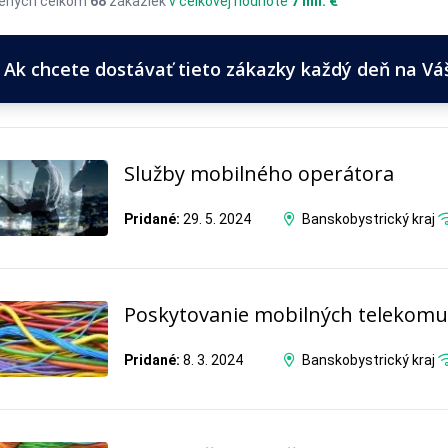
ených celkom
68
zákaziek
v celkovej hodnote
7 mil. €
Ak chcete dostávať tieto zákazky každý deň na Váš 
Služby mobilného operátora
Pridané:
29. 5. 2024
Banskobystrický kraj
Poskytovanie mobilných telekomu
Pridané:
8. 3. 2024
Banskobystrický kraj