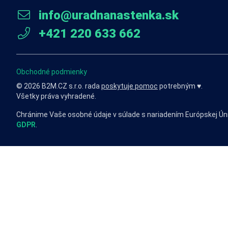
info@uradnanastenka.sk
+421 220 633 662
Obchodné podmienky
© 2026 B2M.CZ s.r.o. rada
poskytuje pomoc
potrebným ♥️.
Všetky práva vyhradené.
Chránime Vaše osobné údaje v súlade s nariadením Európskej Ún
GDPR
.