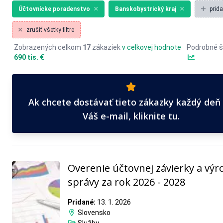
Účtovnícke poradenstvo
Banskobystrický kraj
prida
zrušiť všetky filtre
Zobrazených celkom
17
zákaziek
v celkovej hodnote
Podrobné š
690 tis. €
Ak chcete dostávať tieto zákazky každý deň
Váš e-mail, kliknite tu.
Overenie účtovnej závierky a výr
správy za rok 2026 - 2028
Pridané:
13. 1. 2026
Slovensko