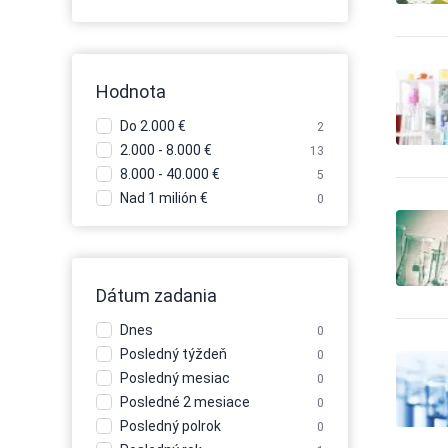
Automobily - pneu
84
Automobily - požičovne
15
Automobily - požičovne -
10
nákladné autá
Hodnota
Automobily - požičovne -
9
osobné autá
Do 2.000 €
2
Automobily - požičovne -
5
2.000 - 8.000 €
úžitkové autá
13
8.000 - 40.000 €
Automobily - predaj
5
489
Automobily - predaj -
Nad 1 milión €
0
132
nákladné autá
Automobily - predaj -
299
osobné autá
Automobily - predaj -
201
Dátum zadania
úžitkové autá
Automobily - príslušenstvo
162
Dnes
0
Automobily - servis
116
Posledný týždeň
0
Automobily - služby iné
28
Posledný mesiac
0
Autoškoly
28
Posledné 2 mesiace
0
Balenie - baliace a expedičné
Posledný polrok
0
1
služby