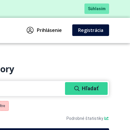
Súhlasím
Prihlásenie
Registrácia
bory
Hľadať
ltre
Podrobné štatistiky