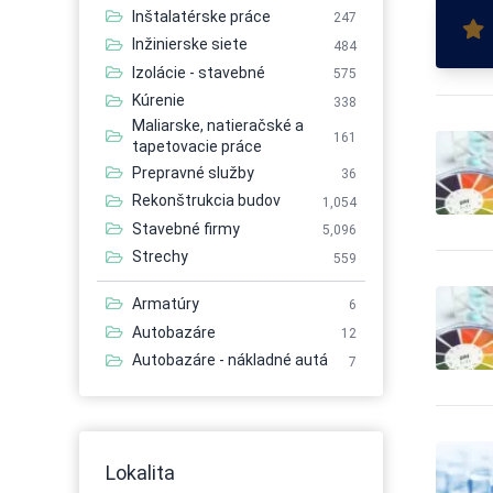
Inštalatérske práce
247
Inžinierske siete
484
Izolácie - stavebné
575
Kúrenie
338
Maliarske, natieračské a
161
tapetovacie práce
Prepravné služby
36
Rekonštrukcia budov
1,054
Stavebné firmy
5,096
Strechy
559
Armatúry
6
Autobazáre
12
Autobazáre - nákladné autá
7
Autobazáre - osobné autá
21
Autobazáre - úžitkové autá
7
Autobusová doprava
56
Lokalita
Autobusová doprava -
6
medzinárodná