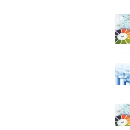
12
apod.
Bezpečnosť práce
24
Bezpečnostné agentúry
89
Bicykle
9
Bytové zariadenia
19
Bytové zariadenia - bytový
72
textil
Bytové zariadenia -
3
dekoratívne predmety
Bytové zariadenia - keramika,
0
sklo
Bytové zariadenia - koberce
38
a linoleum
Bytové zariadenia - žalúzie
45
a tieňová technika
Bytový fond: správa
3
Call Centrá, Telemarketing
2
Čalúnnické materiály - predaj
3
Čalúnnické materiály - výroba
7
CD-ROM - lisovanie, tlač,
6