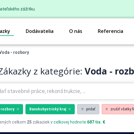
ateľského zážitku.
azky
Dodávatelia
O nás
Referencia
Voda - rozbory
Zákazky z kategórie:
Voda - roz
 rozbory
Banskobystrický kraj
pridať
zrušiť všetky fi
ených celkom
25
zákaziek
v celkovej hodnote
687 tis. €