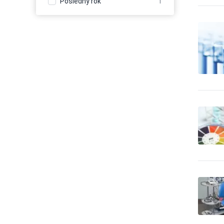
Posledný rok
1
Balenie - obaly, výroba
110
baliacich materiálov
Balenie, etiketovanie,
1
ukladanie tovaru
Banícke a ťažobné stroje
23
Banky
14
Bazény
33
Bezpečnosť - bezpečnostné
0
úpravy vozidiel
Bezpečnosť - dochádzkové
20
systémy
Bezpečnosť - dvere, okna,
13
mreže
Bezpečnosť - iné
106
Bezpečnosť - kamerové
192
systémy
Bezpečnosť - ochrana osôb
7
Bezpečnosť - ostraha
85
Bezpečnosť - poplašné
45
systémy
Bezpečnosť - trezory, sejfy