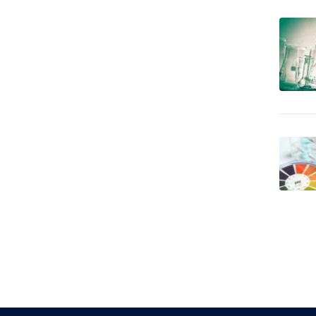
0
zahraničné zájazdy - leto
Cestovné kancelárie -
zahraničné zájazdy -
3
poznávacie
Chemický priemysel -
20
autochémia
Chemický priemysel -
1,363
farmaceutika, lekárstvo
Chemický priemysel -
11
gumárenský priemysel
Chemický priemysel -
hnojivá, poľnohospodárska
46
chémia
Chemický priemysel -
4
potravinárstvo
Chemický priemysel -
179
predaj surovín
Chemický priemysel -
predajcovia vybavenia pre
2
výrobu
Chemický priemysel -
70
priemyslové chemikálie
Chemický priemysel - služby