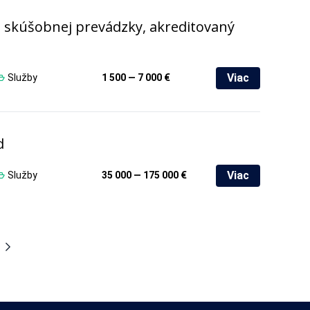
 skúšobnej prevádzky, akreditovaný
Viac
Služby
1 500 — 7 000 €
d
Viac
Služby
35 000 — 175 000 €