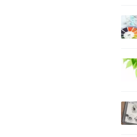
vypaľovanie
CD-ROM - predaj dátových
5
nosičov
Cenné papiere -
378
poradenstvo
Čerpacie stanice
96
pohonných hmôt
Čerpacie stanice pohonných
2
hmôt - LPG
Cestovné kancelárie -
11
služby iné
Cestovné kancelárie -
1
tuzemské zájazdy - hory
Cestovné kancelárie -
3
tuzemské zájazdy - leto
Cestovné kancelárie -
tuzemské zájazdy -
1
poznávacie
Cestovné kancelárie -
1
tuzemské zájazdy - turistika
Cestovné kancelárie -
1
tuzemské zájazdy - zima
Cestovné kancelárie -